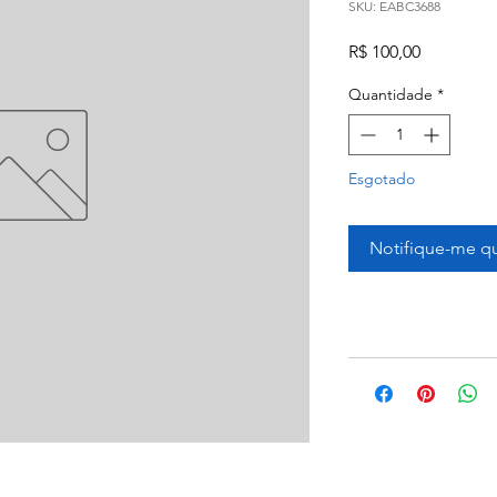
SKU: EABC3688
Preço
R$ 100,00
Quantidade
*
Esgotado
Notifique-me qu