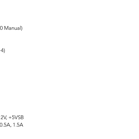
40 Manual)
+4)
-12V, +5VSB
0.5A, 1.5A