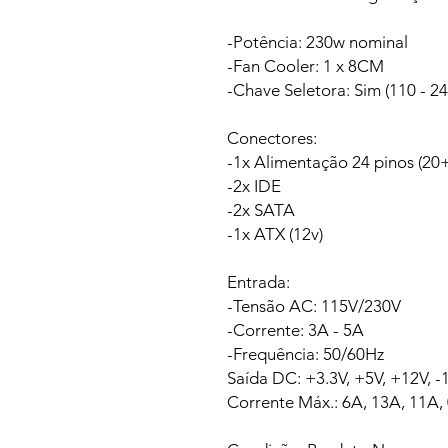
-Potência: 230w nominal
-Fan Cooler: 1 x 8CM
-Chave Seletora: Sim (110 - 2
Conectores:
-1x Alimentação 24 pinos (20
-2x IDE
-2x SATA
-1x ATX (12v)
Entrada:
-Tensão AC: 115V/230V
-Corrente: 3A - 5A
-Frequência: 50/60Hz
Saída DC: +3.3V, +5V, +12V, 
Corrente Máx.: 6A, 13A, 11A, 