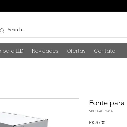
o para LED
Novidades
Ofertas
Contato
Fonte para
SKU: EABC1414
Preço
R$ 70,00