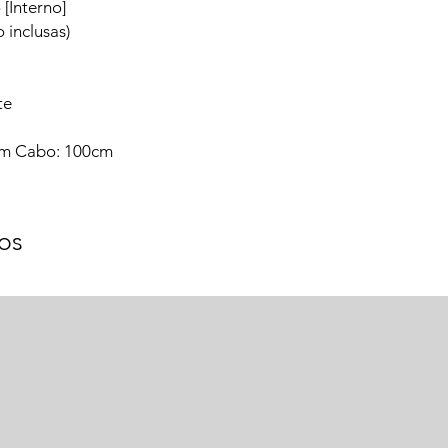
[Interno]
 inclusas)
te
0cm Cabo: 100cm
os