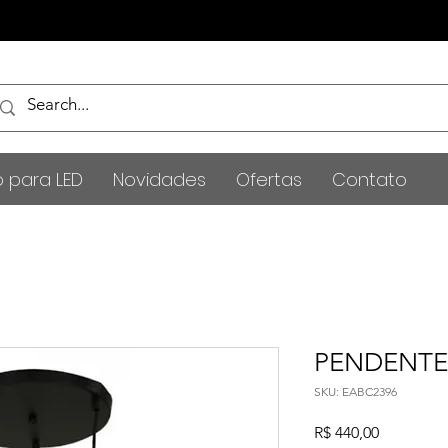
o para LED
Novidades
Ofertas
Contato
PENDENTE 
SKU: EABC2396
Preço
R$ 440,00