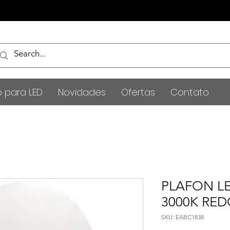
o para LED
Novidades
Ofertas
Contato
PLAFON LE
3000K RE
SKU: EABC1838