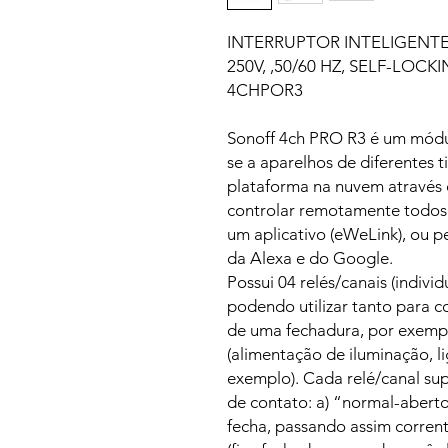
INTERRUPTOR INTELIGENTE, 
250V, ,50/60 HZ, SELF-LO
4CHPOR3
Sonoff 4ch PRO R3 é um módul
se a aparelhos de diferentes 
plataforma na nuvem através 
controlar remotamente todos 
um aplicativo (eWeLink), ou p
da Alexa e do Google.
Possui 04 relés/canais (indivi
podendo utilizar tanto para c
de uma fechadura, por exempl
(alimentação de iluminação, 
exemplo). Cada relé/canal su
de contato: a) “normal-aberto
fecha, passando assim corrent