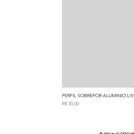
PERFIL SOBREPOR ALUMINIO LIS
Preço
R$ 30,00
© 2021 by ELETROABC 