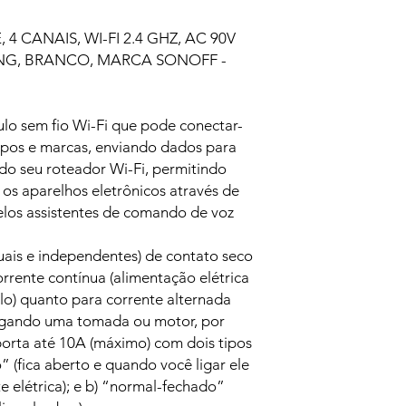
4 CANAIS, WI-FI 2.4 GHZ, AC 90V
CKING, BRANCO, MARCA SONOFF -
o sem fio Wi-Fi que pode conectar-
tipos e marcas, enviando dados para
do seu roteador Wi-Fi, permitindo
os aparelhos eletrônicos através de
elos assistentes de comando de voz
duais e independentes) de contato seco
orrente contínua (alimentação elétrica
o) quanto para corrente alternada
ligando uma tomada ou motor, por
porta até 10A (máximo) com dois tipos
” (fica aberto e quando você ligar ele
e elétrica); e b) “normal-fechado”