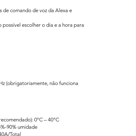
es de comando de voz da Alexa e
possível escolher o dia e a hora para
Hz (obrigatoriamente, não funciona
recomendado): 0°C – 40°C
 5%-90% umidade
40A/Total