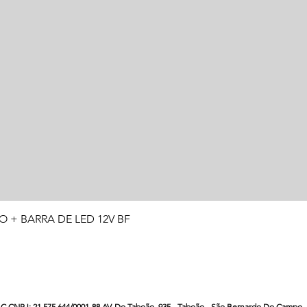
Visualização rápida
O + BARRA DE LED 12V BF
CNPJ: 21.575.644/0001-88 AV. Do Taboão, 935 - Taboão - São Bernardo Do Campo - S