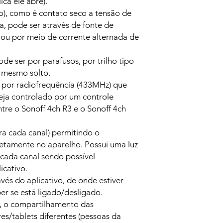
ica ele abre).
ão), como é contato seco a tensão de
a, pode ser através de fonte de
 ou por meio de corrente alternada de
ode ser por parafusos, por trilho tipo
é mesmo solto.
 por radiofrequência (433MHz) que
eja controlado por um controle
ntre o Sonoff 4ch R3 e o Sonoff 4ch
ara cada canal) permitindo o
retamente no aparelho. Possui uma luz
 cada canal sendo possível
icativo.
vés do aplicativo, de onde estiver
er se está ligado/desligado.
o, o compartilhamento das
es/tablets diferentes (pessoas da