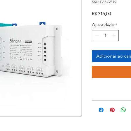
SKU: EABC2419
Preço
R$ 315,00
Quantidade
*
Adicionar ao car