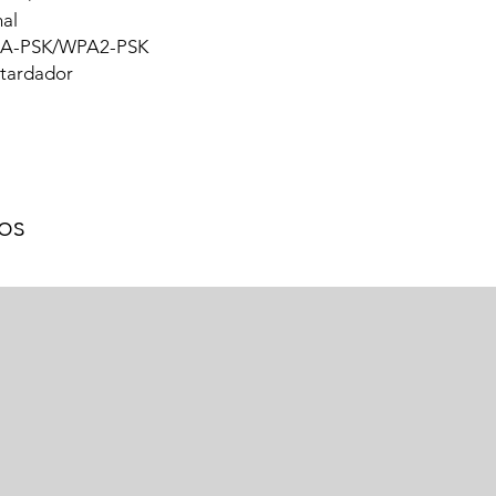
al
WPA-PSK/WPA2-PSK
etardador
os