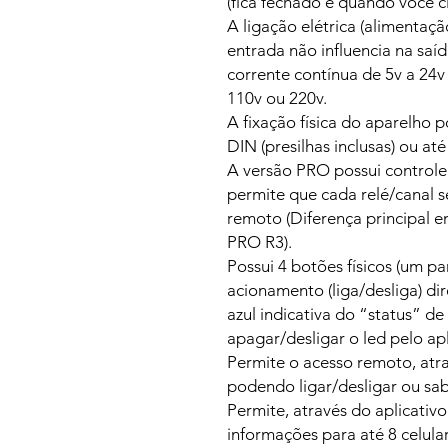
(fica fechado e quando você cl
A ligação elétrica (alimentaç
entrada não influencia na saíd
corrente contínua de 5v a 24v
110v ou 220v.
A fixação física do aparelho p
DIN (presilhas inclusas) ou at
A versão PRO possui controle
permite que cada relé/canal s
remoto (Diferença principal e
PRO R3).
Possui 4 botões físicos (um p
acionamento (liga/desliga) di
azul indicativa do “status” de
apagar/desligar o led pelo apl
Permite o acesso remoto, atra
podendo ligar/desligar ou sab
Permite, através do aplicativ
informações para até 8 celular