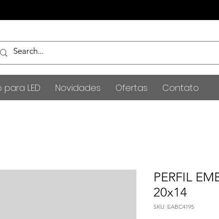
o para LED
Novidades
Ofertas
Contato
PERFIL EMB
20x14
SKU: EABC4195