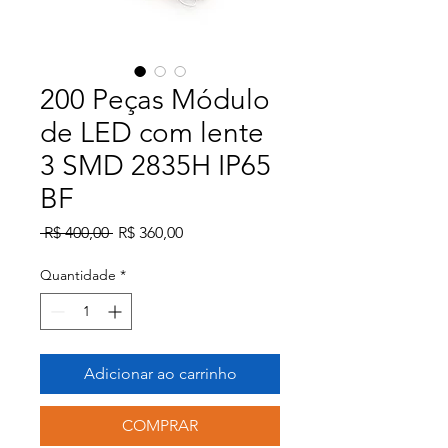
200 Peças Módulo
de LED com lente
3 SMD 2835H IP65
BF
Preço
Preço
 R$ 400,00 
R$ 360,00
normal
promocional
Quantidade
*
Adicionar ao carrinho
COMPRAR