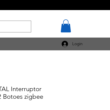
Login
L Interruptor
2 Botoes zigbee