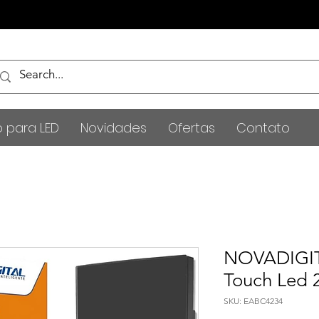
o para LED
Novidades
Ofertas
Contato
NOVADIGITA
Touch Led 
SKU: EABC4234