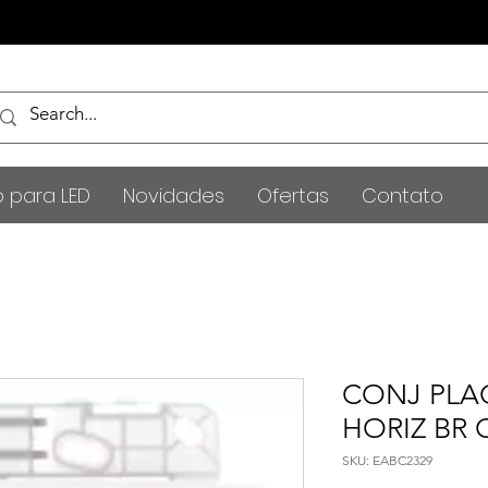
o para LED
Novidades
Ofertas
Contato
CONJ PLA
HORIZ BR
SKU: EABC2329