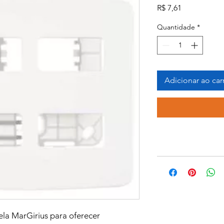
Preço
R$ 7,61
Quantidade
*
Adicionar ao car
ela MarGirius para oferecer