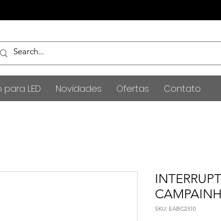
o para LED
Novidades
Ofertas
Contato
INTERRUP
CAMPAINHA
SKU: EABC2310