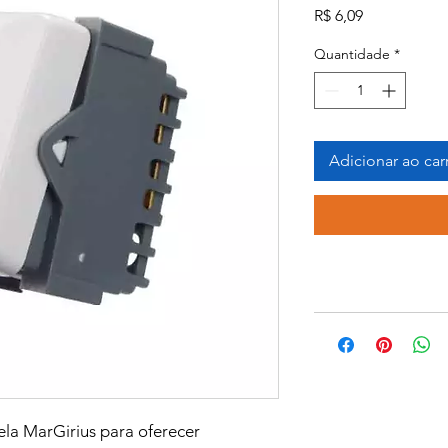
Preço
R$ 6,09
Quantidade
*
Adicionar ao car
ela MarGirius para oferecer