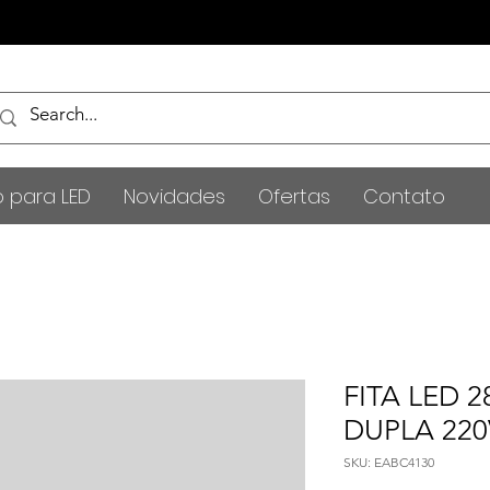
o para LED
Novidades
Ofertas
Contato
FITA LED 2
DUPLA 220
SKU: EABC4130