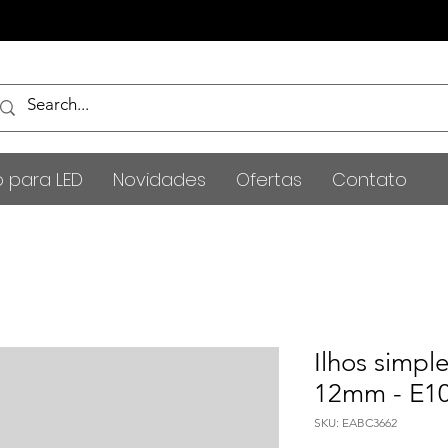
o para LED
Novidades
Ofertas
Contato
Ilhos simp
12mm - E1
SKU: EABC3662