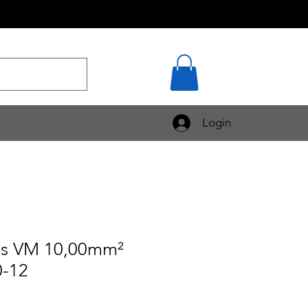
Login
les VM 10,00mm²
0-12