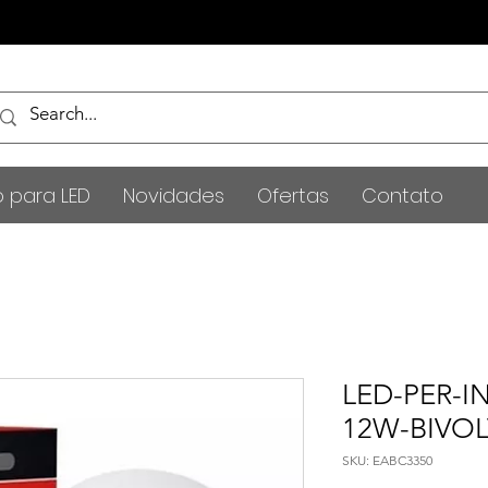
o para LED
Novidades
Ofertas
Contato
LED-PER-I
12W-BIVOL
SKU: EABC3350