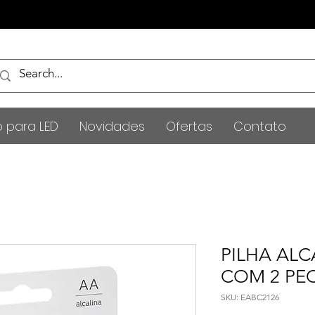
o para LED
Novidades
Ofertas
Contato
PILHA ALC
COM 2 PE
SKU: EABC2126