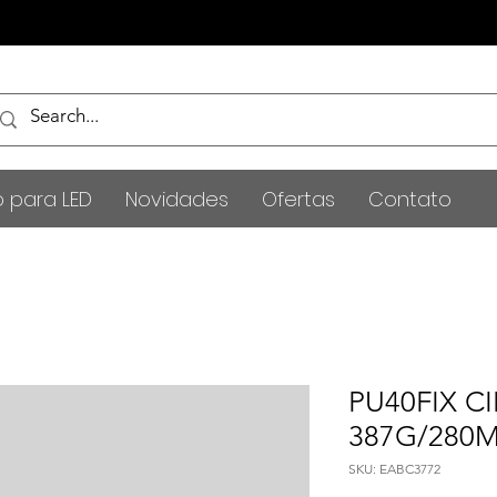
o para LED
Novidades
Ofertas
Contato
PU40FIX 
387G/280
SKU: EABC3772