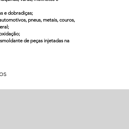
as e dobradiças;
 automotivos, pneus,
metais, couros,
eral;
oxidação;
esmoldante de peças injetadas na
os