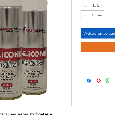
Quantidade
*
Adicionar ao car
áquinas, varas, molinetes e