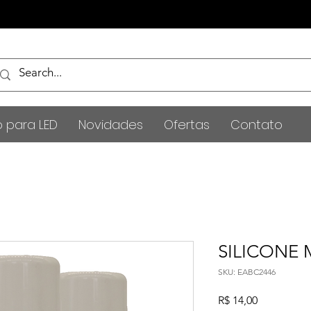
o para LED
Novidades
Ofertas
Contato
SILICONE 
SKU: EABC2446
Preço
R$ 14,00