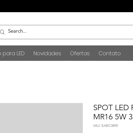
o para LED
Novidades
Ofertas
Contato
SPOT LED 
MR16 5W 3
SKU: EABC3890