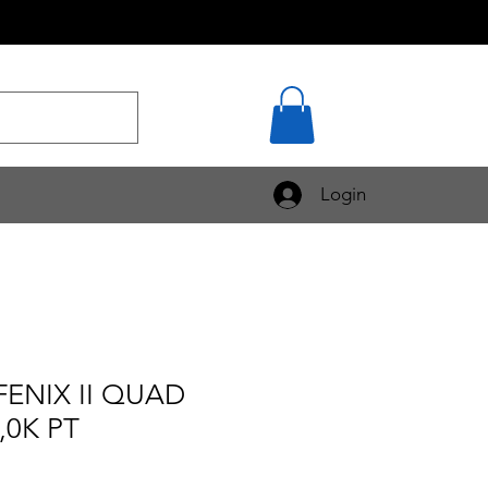
Login
FENIX II QUAD
,0K PT