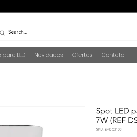
o para LED
Novidades
Ofertas
Contato
Spot LED pa
7W (REF DS
SKU: EABC3188