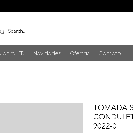
o para LED
Novidades
Ofertas
Contato
TOMADA S
CONDULET
9022-0