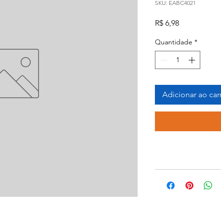
SKU: EABC4021
Preço
R$ 6,98
Quantidade
*
Adicionar ao car