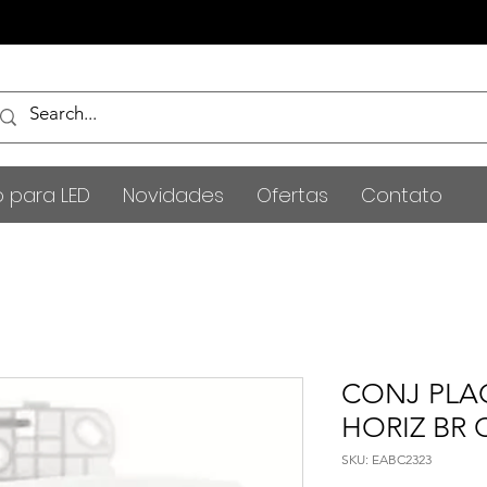
o para LED
Novidades
Ofertas
Contato
CONJ PLA
HORIZ BR
SKU: EABC2323