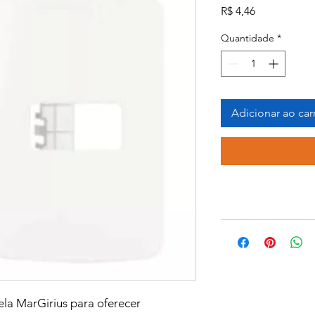
Preço
R$ 4,46
Quantidade
*
Adicionar ao car
ela MarGirius para oferecer